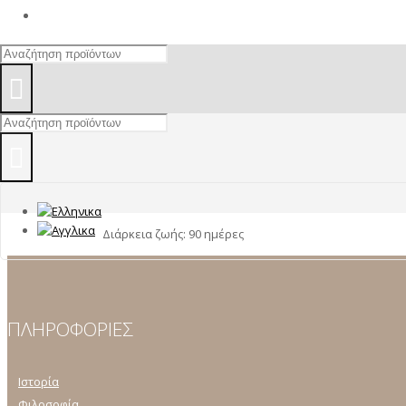
ΕΠΙΚΟΙΝΩΝΙΑ
ΣΟΚΟΚΕΙΚ
Κέικ με καρύδια βουτηγμένο στη σοκολάτα
Κωδικός προϊόντος:
14.02.08
Κατηγορία:
ΣΥΣΚΕΥΑΣΜΕΝ
Περιγραφή
Βάρος: 110
gr
Display
: 8 τεμαχίων
Διάρκεια ζωής: 90 ημέρες
ΠΛΗΡΟΦΟΡΙΕΣ
Ιστορία
Φιλοσοφία