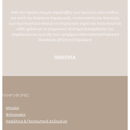
Από την πρώτη στιγμή παραλαβής των πρώτων υλών καθώς
και κατά την διάρκεια παραγωγής, συσκευασίας και διανομής
των σιροπιαστών γλυκών η επιχείρηση τηρεί και πιστοποιείται
κάθε χρόνο με το γερμανικό σύστημα διασφάλισης της
ασφάλειας και υγιεινής των τροφίμων International Featured
Standards (IFS) Food Standard.
ΠΟΙΟΤΗΤΑ
ΠΛΗΡΟΦΟΡΙΕΣ
Ιστορία
Φιλοσοφία
Ασφάλεια & Προσωπικά Δεδομένα