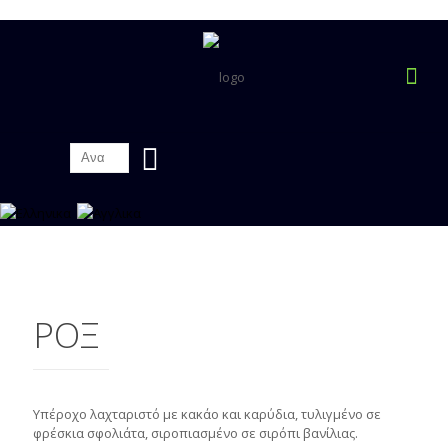
ΡΟΞ
Υπέροχο λαχταριστό με κακάο και καρύδια, τυλιγμένο σε
φρέσκια σφολιάτα, σιροπιασμένο σε σιρόπι βανίλιας.