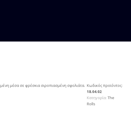
γμένη μέσα σε φρέσκια σιροπιασμένη σφολιάτα.
Κωδικός προϊόντος:
18.04.02
Κατηγορία:
Τhe
Rolls