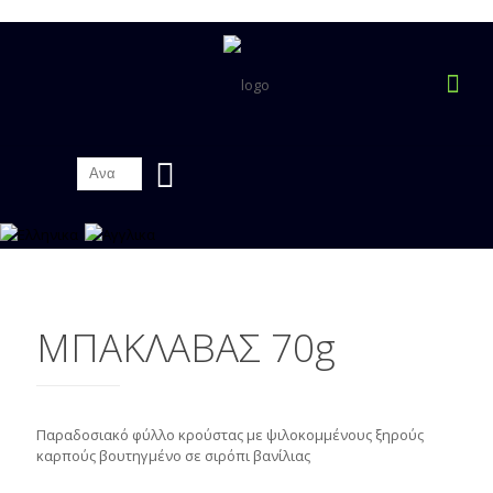
ΜΠΑΚΛΑΒΑΣ 70g
Παραδοσιακό φύλλο κρούστας με ψιλοκομμένους ξηρούς
καρπούς βουτηγμένο σε σιρόπι βανίλιας